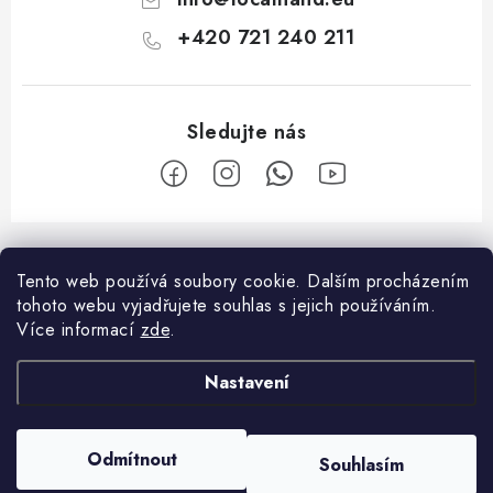
u
+420 721 240 211
Z
á
Tento web používá soubory cookie.
Dalším procházením
Facebook
p
tohoto webu vyjadřujete souhlas s jejich používáním.
a
Více informací
zde
.
O nákupu
t
Nastavení
í
Platba a doprava
O společnosti
Reklamační řád
Kontakty
Odmítnout
Souhlasím
Copyright 2026
Localhand
. Všechna práva vyhrazena.
Všeobecné obchodní podmínky
O nás
Vytvořil Shoptet