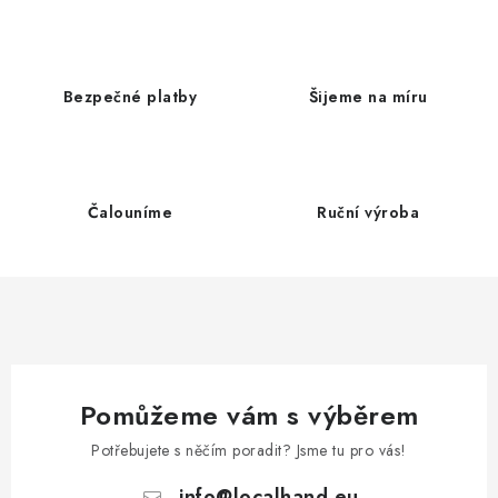
v
l
á
d
Bezpečné platby
Šijeme na míru
a
c
í
p
Čalouníme
Ruční výroba
r
v
k
y
v
ý
p
Pomůžeme vám s výběrem
i
Potřebujete s něčím poradit? Jsme tu pro vás!
s
info
@
localhand.eu