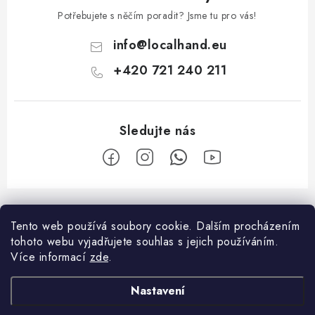
i
Potřebujete s něčím poradit? Jsme tu pro vás!
s
u
info
@
localhand.eu
+420 721 240 211
Z
á
Tento web používá soubory cookie.
Dalším procházením
Facebook
p
tohoto webu vyjadřujete souhlas s jejich používáním.
a
Více informací
zde
.
O nákupu
t
Nastavení
í
Platba a doprava
O společnosti