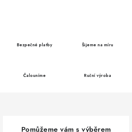
O
v
l
á
d
Bezpečné platby
Šijeme na míru
a
c
í
p
Čalouníme
Ruční výroba
r
v
k
y
v
ý
p
Pomůžeme vám s výběrem