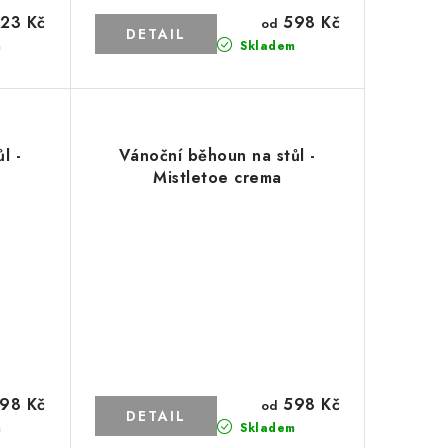
23 Kč
598 Kč
od
m
Skladem
l -
Vánoční běhoun na stůl -
Mistletoe crema
98 Kč
598 Kč
od
m
Skladem