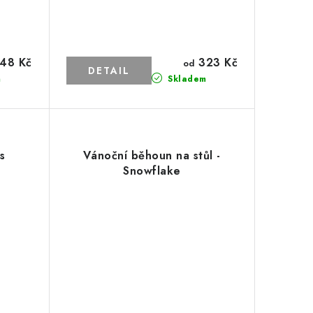
48 Kč
323 Kč
od
m
Skladem
s
Vánoční běhoun na stůl -
Snowflake