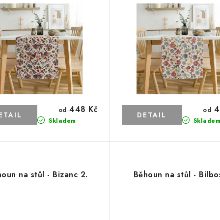
448 Kč
4
od
od
Skladem
Sklade
oun na stůl - Bizanc 2.
Běhoun na stůl - Bilbo