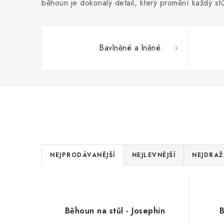
běhoun je dokonalý detail, který promění každý s
Bavlněné a lněné
Ř
NEJPRODÁVANĚJŠÍ
NEJLEVNĚJŠÍ
NEJDRAŽ
a
V
z
ý
e
Běhoun na stůl - Josephin
B