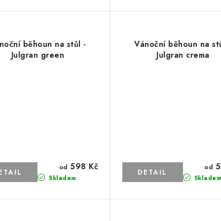
noční běhoun na stůl -
Vánoční běhoun na stů
Julgran green
Julgran crema
598 Kč
5
od
od
Skladem
Sklade