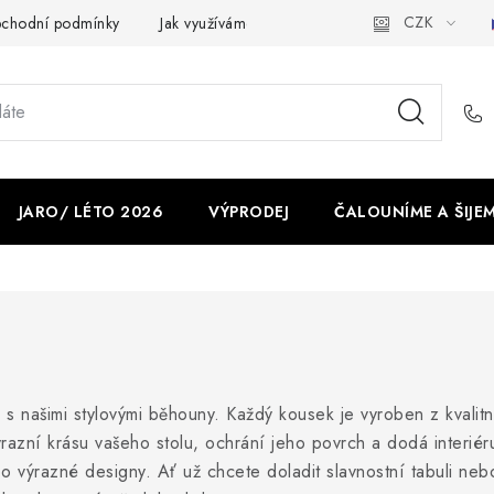
CZK
chodní podmínky
Jak využíváme cookies
Ochrana osobních ú
JARO/ LÉTO 2026
VÝPRODEJ
ČALOUNÍME A ŠIJE
s našimi stylovými běhouny. Každý kousek je vyroben z kvalitní
azní krásu vašeho stolu, ochrání jeho povrch a dodá interiér
po výrazné designy. Ať už chcete doladit slavnostní tabuli neb