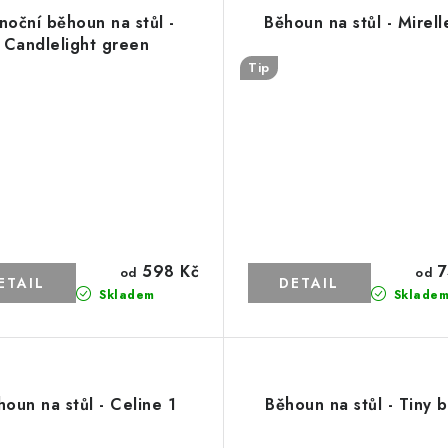
noční běhoun na stůl -
Běhoun na stůl - Mirell
Candlelight green
Tip
598 Kč
7
od
od
Skladem
Sklade
houn na stůl - Celine 1
Běhoun na stůl - Tiny b