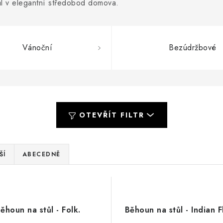
tůl v elegantní středobod domova.
Vánoční
Bezúdržbové
OTEVŘÍT FILTR
ŠÍ
ABECEDNĚ
ěhoun na stůl - Folk.
Běhoun na stůl - Indian 