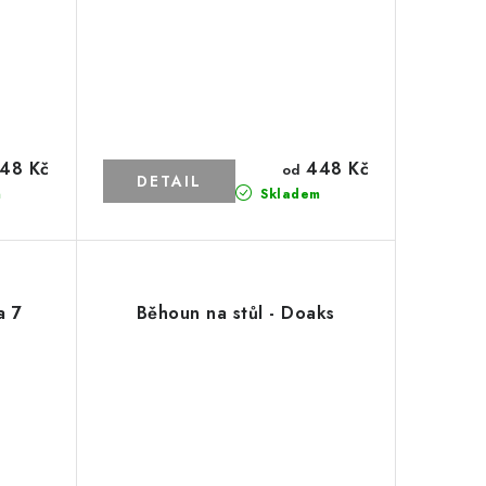
48 Kč
448 Kč
od
m
Skladem
a 7
Běhoun na stůl - Doaks