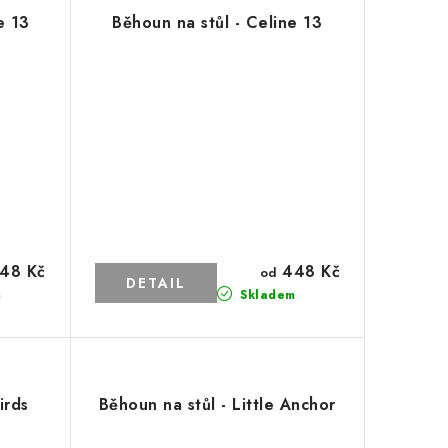
e 13
Běhoun na stůl - Celine 13
48 Kč
448 Kč
od
m
Skladem
irds
Běhoun na stůl - Little Anchor