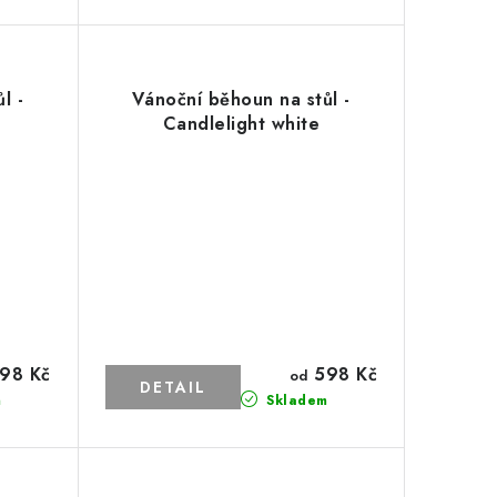
l -
Vánoční běhoun na stůl -
Candlelight white
98 Kč
598 Kč
od
m
Skladem