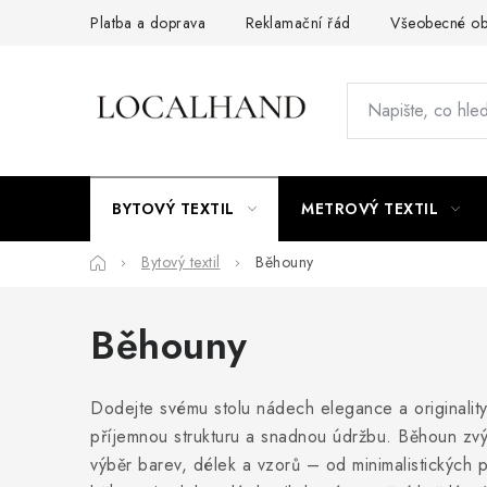
Přejít
Platba a doprava
Reklamační řád
Všeobecné ob
na
obsah
BYTOVÝ TEXTIL
METROVÝ TEXTIL
Domů
Bytový textil
Běhouny
Běhouny
Dodejte svému stolu nádech elegance a originality 
příjemnou strukturu a snadnou údržbu. Běhoun zvýr
výběr barev, délek a vzorů – od minimalistických 