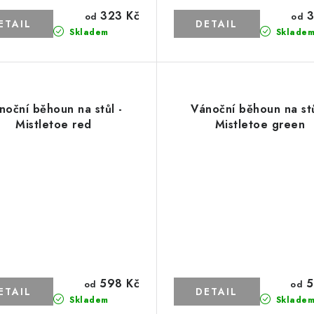
323 Kč
3
od
od
Skladem
Sklade
noční běhoun na stůl -
Vánoční běhoun na stů
Mistletoe red
Mistletoe green
598 Kč
5
od
od
Skladem
Sklade