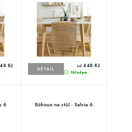
48 Kč
448 Kč
od
m
Skladem
s 6
Běhoun na stůl - Salvia 6