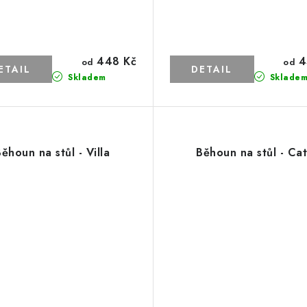
448 Kč
4
od
od
Skladem
Sklade
ěhoun na stůl - Villa
Běhoun na stůl - Cat