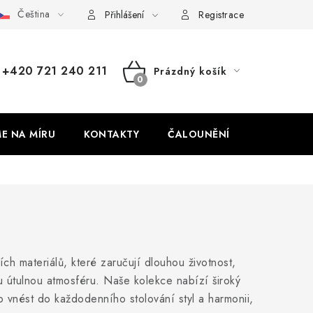
Čeština
dajů
Odstoupení od smlouvy
Přihlášení
Registrace
+420 721 240 211
Prázdný košík
NÁKUPNÍ
KOŠÍK
ME NA MÍRU
KONTAKTY
ČALOUNĚNÍ
ch materiálů, které zaručují dlouhou životnost,
u útulnou atmosféru. Naše kolekce nabízí široký
o vnést do každodenního stolování styl a harmonii,