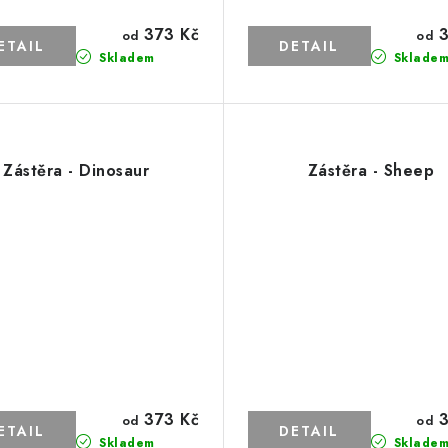
373 Kč
3
od
od
Skladem
Sklade
Zástěra - Dinosaur
Zástěra - Sheep
373 Kč
3
od
od
Skladem
Sklade