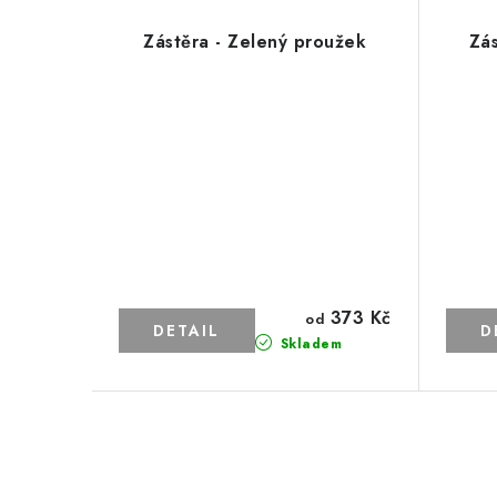
Zástěra - Zelený proužek
Zá
373 Kč
od
Skladem
O