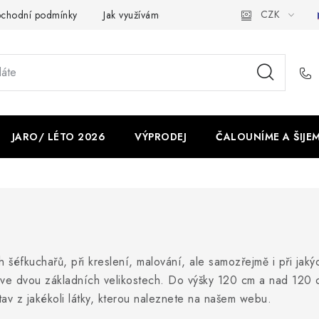
CZK
chodní podmínky
Jak využíváme cookies
Ochrana osobních ú
JARO/ LÉTO 2026
VÝPRODEJ
ČALOUNÍME A ŠIJE
šéfkuchařů, při kreslení, malování, ale samozřejmě i při jakých
 ve dvou základních velikostech. Do výšky 120 cm a nad 120 c
tav z jakékoli látky, kterou naleznete na našem webu.