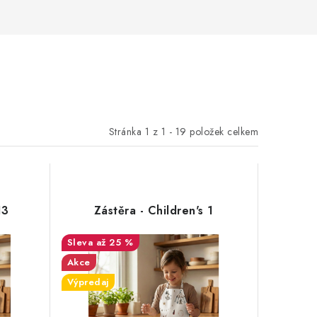
Stránka
1
z
1
-
19
položek celkem
13
Zástěra - Children's 1
až 25 %
Akce
Výpredaj