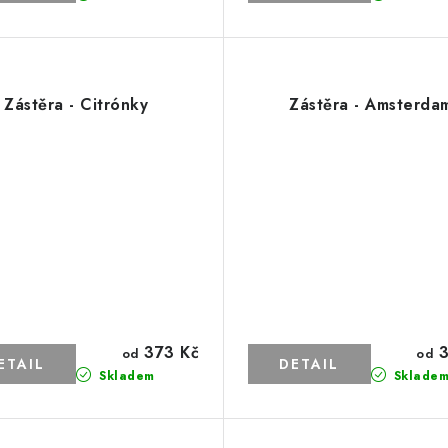
Zástěra - Citrónky
Zástěra - Amsterda
373 Kč
3
od
od
Skladem
Sklade