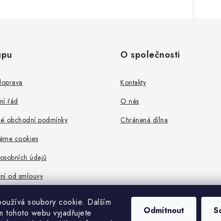
upu
O společnosti
doprava
Kontakty
ní řád
O nás
é obchodní podmínky
Chránená dílna
váme cookies
osobních údajů
ní od smlouvy
oužívá soubory cookie.
Dalším
Odmítnout
S
 tohoto webu vyjadřujete