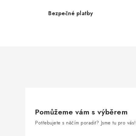
v
l
Bezpečné platby
á
d
a
c
í
p
r
v
k
Pomůžeme vám s výběrem
y
v
Potřebujete s něčím poradit? Jsme tu pro vás!
ý