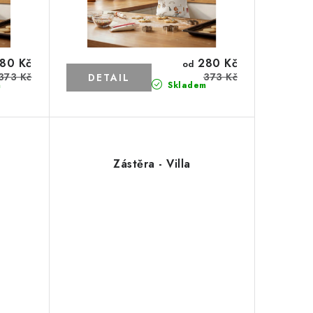
80 Kč
280 Kč
od
373 Kč
373 Kč
m
Skladem
Zástěra - Villa