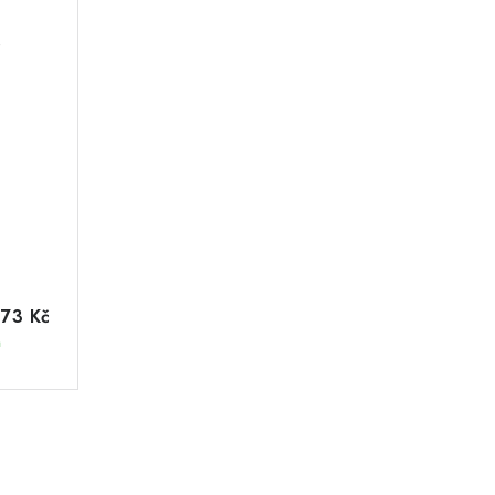
s
73 Kč
m