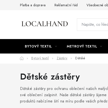
Přejít
Platba a doprava
Reklamační řád
Všeobecné ob
na
obsah
BYTOVÝ TEXTIL
METROVÝ TEXTIL
Domů
Bytový textil
Zástěry
Dětské
Dětské zástěry
Dětské zástěry pro ochranu oblečení našich malých 
své oblečení zašpinit. Naše dětské zástěry šijeme
produktů nabízíme šití na míru podle vašich předs