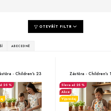
OTEVŘÍT FILTR
ŠÍ
ABECEDNĚ
ástěra - Children's 23
Zástěra - Children's 
až 25 %
až 25 %
Akce
aj
Výpredaj