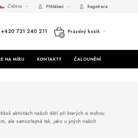
Čeština
dajů
Odstoupení od smlouvy
Přihlášení
Registrace
+420 721 240 211
Prázdný košík
NÁKUPNÍ
KOŠÍK
ME NA MÍRU
KONTAKTY
ČALOUNĚNÍ
koli aktivitách našich dětí při kterých si mohou
m, ale samozřejmě tak, jako u jiných našich