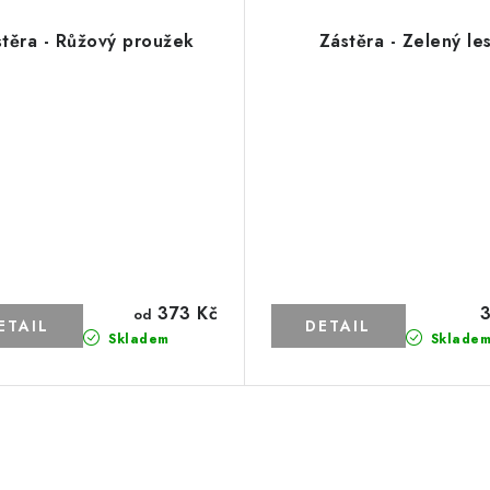
stěra - Růžový proužek
Zástěra - Zelený le
373 Kč
3
od
Skladem
Sklade