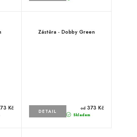
m
Zástěra - Dobby Green
73 Kč
373 Kč
od
m
Skladem