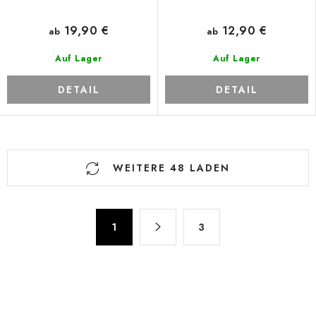
19,90 €
12,90 €
ab
ab
Auf Lager
Auf Lager
DETAIL
DETAIL
S
WEITERE 48 LADEN
t
e
u
P
e
1
3
a
r
g
e
i
n
l
i
e