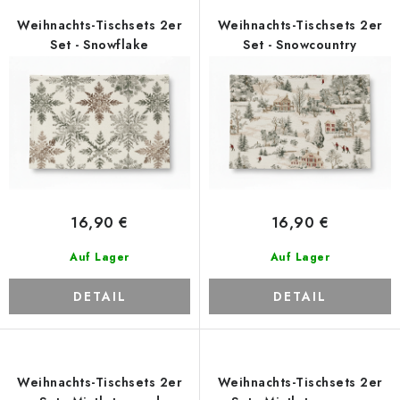
Zahlungsmöglichkeiten und Versand
Reklamationsordnung
e
t
Weihnachts-Tischsets 2er
Weihnachts-Tischsets 2er
Geschäftsbedingungen
Wie verwenden wir Cookies
r
s
Set - Snowflake
Set - Snowcountry
Datenschutz-Bestimmungen
Rücktritt vom Vertrag
P
o
r
r
o
t
d
i
u
e
k
r
t
u
16,90 €
16,90 €
e
n
Auf Lager
Auf Lager
g
DETAIL
DETAIL
Weihnachts-Tischsets 2er
Weihnachts-Tischsets 2er