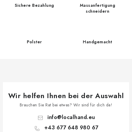
e
m
Sichere Bezahlung
Massanfertigung
r
e
schneidern
u
n
n
t
g
e
d
Polster
Handgemacht
e
r
L
i
s
t
e
Wir helfen Ihnen bei der Auswahl
Brauchen Sie Rat bei etwas? Wir sind für dich da!
info
@
localhand.eu
+43 677 648 980 67