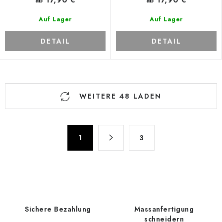
ab
ab
Auf Lager
Auf Lager
DETAIL
DETAIL
S
WEITERE 48 LADEN
t
e
u
P
e
1
3
a
r
g
e
i
n
l
i
e
e
m
Sichere Bezahlung
Massanfertigung
r
e
schneidern