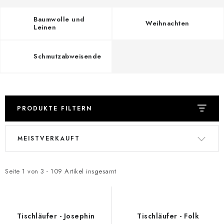
Zahlungsmöglichkeiten und Versand
Reklamationsordnung
Geschäftsbedingungen
Wie verwenden wir Cookies
Baumwolle und
Weihnachten
Leinen
Datenschutz-Bestimmungen
Rücktritt vom Vertrag
Schmutzabweisende
PRODUKTE FILTERN
L
P
MEISTVERKAUFT
i
r
s
o
t
d
Seite
1
von
3
-
109
Artikel insgesamt
e
u
d
k
e
t
Tischläufer - Josephin
Tischläufer - Folk