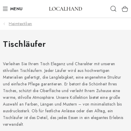
Zum
Such
Inhalt
springen
Heimtextilien
HEIMTEXTILIEN
METERWARE
Tischläufer
FRÜHLING/ SOMMER 2026
Verleihen Sie Ihrem Tisch Eleganz und Charakter mit unseren
stilvollen Tischläufern. Jeder Läufer wird aus hochwertigen
AUSVERKAUF
Materialien gefertigt, die Langlebigkeit, eine angenehme Struktur
und einfache Pflege garantieren. Er betont die Schönheit Ihres
MASSANFERTIGUNG SCHNEIDEREI UND POLSTEREI
Tisches, schützt die Oberfläche und verleiht Ihrem Zuhause eine
warme, stilvolle Atmosphäre. Unsere Kollektion bietet eine große
KONTAKTE
Auswahl an Farben, Längen und Mustern – von minimalistisch bis
ausdrucksstark. Ob für festliche Anlässe oder den Alltag, ein
POLSTEREI
Tischläufer ist das Detail, das jedes Essen in ein elegantes Erlebnis
verwandelt.