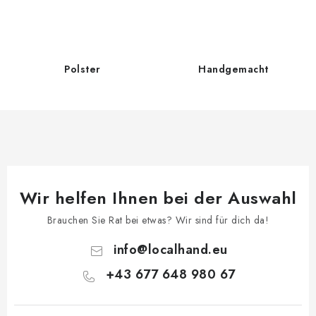
u
n
n
t
g
e
d
Polster
Handgemacht
e
r
L
i
s
t
e
Wir helfen Ihnen bei der Auswahl
Brauchen Sie Rat bei etwas? Wir sind für dich da!
info
@
localhand.eu
+43 677 648 980 67