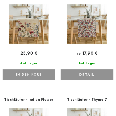
r
s
P
o
r
r
o
t
d
i
u
e
k
r
t
u
23,90 €
17,90 €
ab
e
n
Auf Lager
Auf Lager
g
DETAIL
IN DEN KORB
Tischläufer - Indian Flower
Tischläufer - Thyme 7