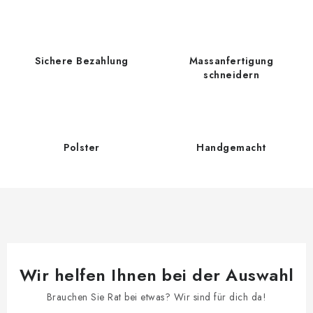
t
e
u
e
Sichere Bezahlung
Massanfertigung
r
schneidern
e
l
e
m
Polster
Handgemacht
e
n
t
e
d
e
Wir helfen Ihnen bei der Auswahl
r
L
Brauchen Sie Rat bei etwas? Wir sind für dich da!