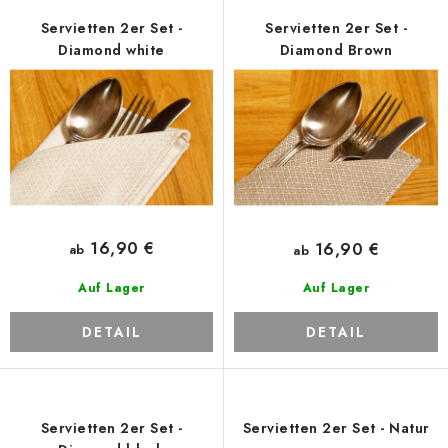
Zahlungsmöglichkeiten und Versand
Reklamationsordnung
e
t
Servietten 2er Set -
Servietten 2er Set -
Geschäftsbedingungen
Wie verwenden wir Cookies
r
s
Diamond white
Diamond Brown
Datenschutz-Bestimmungen
Rücktritt vom Vertrag
P
o
r
r
o
t
d
i
u
e
k
r
t
u
16,90 €
16,90 €
ab
ab
e
n
Auf Lager
Auf Lager
g
DETAIL
DETAIL
Servietten 2er Set -
Servietten 2er Set - Natur