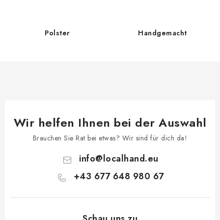
l
e
m
Polster
Handgemacht
e
n
t
e
d
e
Wir helfen Ihnen bei der Auswahl
r
L
Brauchen Sie Rat bei etwas? Wir sind für dich da!
i
info
@
localhand.eu
s
t
+43 677 648 980 67
e