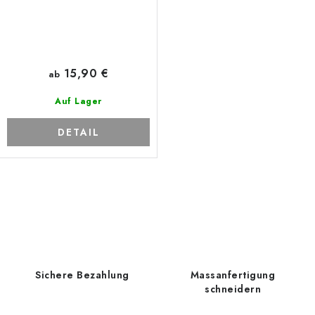
15,90 €
ab
Auf Lager
DETAIL
S
t
e
u
e
Sichere Bezahlung
Massanfertigung
r
schneidern
e