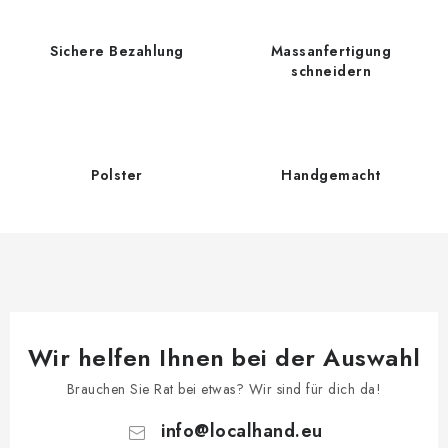
i
e
e
m
Sichere Bezahlung
Massanfertigung
r
e
schneidern
u
n
n
t
g
e
d
Polster
Handgemacht
e
r
L
i
s
t
e
Wir helfen Ihnen bei der Auswahl
Brauchen Sie Rat bei etwas? Wir sind für dich da!
info
@
localhand.eu