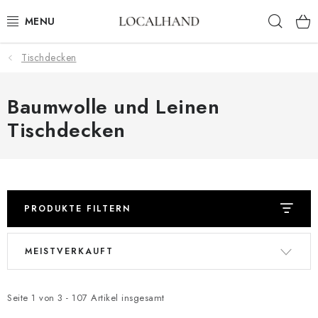
Zum
Such
Inhalt
springen
Tischdecken
HEIMTEXTILIEN
METERWARE
Baumwolle und Leinen
Tischdecken
FRÜHLING/ SOMMER 2026
AUSVERKAUF
MASSANFERTIGUNG SCHNEIDEREI UND POLSTEREI
PRODUKTE FILTERN
L
P
KONTAKTE
MEISTVERKAUFT
i
r
s
o
POLSTEREI
t
d
Seite
1
von
3
-
107
Artikel insgesamt