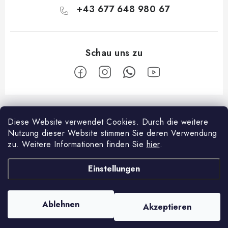
+43 677 648 980 67
F
u
Diese Website verwendet Cookies.
Durch die weitere
Facebook
ß
Nutzung dieser Website stimmen Sie deren Verwendung
z
zu.
Weitere Informationen finden Sie
hier
.
Über shopping
e
Einstellungen
i
Zahlungsmöglichkeiten und Versand
Über die Firma
l
Reklamationsordnung
Kontakte
e
Ablehnen
Akzeptieren
Copyright 2026
Localhand
. Alle Rechte vorbehalten.
Geschäftsbedingungen
Über uns
Erstellt von Shoptet