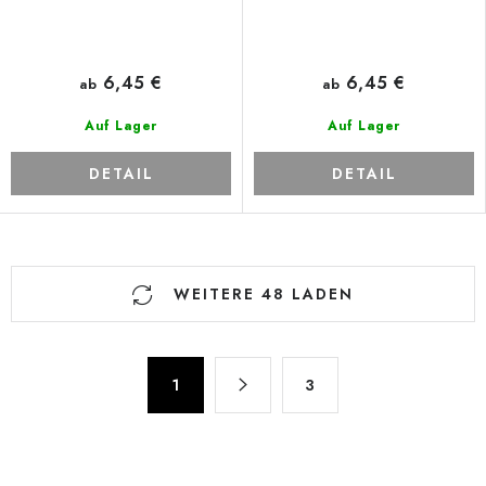
6,45 €
6,45 €
ab
ab
Auf Lager
Auf Lager
DETAIL
DETAIL
S
WEITERE 48 LADEN
t
e
u
P
e
1
3
a
r
g
e
i
n
l