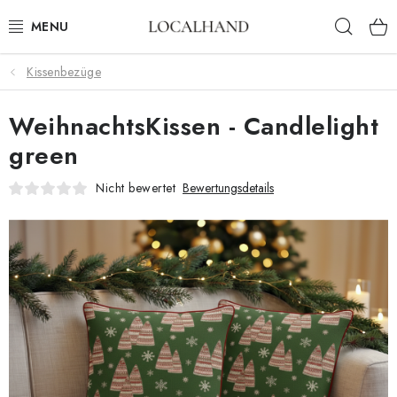
Zum
Such
Inhalt
springen
Kissenbezüge
HEIMTEXTILIEN
WeihnachtsKissen - Candlelight
METERWARE
green
FRÜHLING/ SOMMER 2026
Nicht bewertet
Bewertungsdetails
AUSVERKAUF
MASSANFERTIGUNG SCHNEIDEREI UND POLSTEREI
KONTAKTE
POLSTEREI