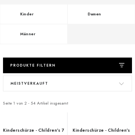
Zahlungsmöglichkeiten und Versand
Reklamationsordnung
Geschäftsbedingungen
Wie verwenden wir Cookies
Kinder
Damen
Datenschutz-Bestimmungen
Rücktritt vom Vertrag
Männer
PRODUKTE FILTERN
L
P
MEISTVERKAUFT
i
r
s
o
t
d
Seite
1
von
2
-
54
Artikel insgesamt
e
u
d
k
e
t
Kinderschürze - Children's 7
Kinderschürze - Children's