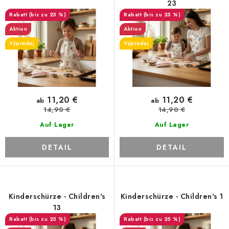
r
s
23
(bis zu 25 %)
(bis zu 25 %)
P
o
Aktion
Aktion
r
r
Výpredaj
Výpredaj
o
t
d
i
u
e
k
r
11,20 €
11,20 €
ab
ab
t
u
14,90 €
14,90 €
e
n
Auf Lager
Auf Lager
g
DETAIL
DETAIL
Kinderschürze - Children's
Kinderschürze - Children's 1
13
(bis zu 25 %)
(bis zu 25 %)