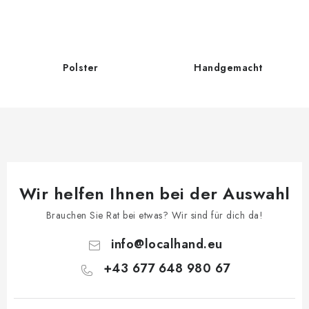
u
n
n
t
g
e
d
Polster
Handgemacht
e
r
L
i
s
t
e
Wir helfen Ihnen bei der Auswahl
Brauchen Sie Rat bei etwas? Wir sind für dich da!
info
@
localhand.eu
+43 677 648 980 67