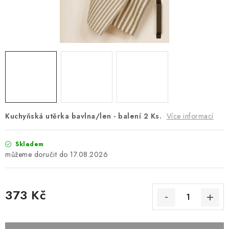
Platba a doprava
Reklamační řád
Všeobecné obchodní podmínky
Jak využíváme cookies
Ochrana osobních údajů
Odstoupení od smlouvy
Kuchyňská utěrka bavlna/len - balení 2 Ks.
Více informací
Skladem
17.08.2026
373 Kč