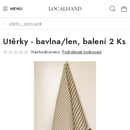
Přejít
Hleda
na
obsah
Utěrky - extra savé
BYTOVÝ TEXTIL
Utěrky - bavlna/len, balení 2 Ks
METROVÝ TEXTIL
Neohodnoceno
Podrobnosti hodnocení
JARO/ LÉTO 2026
VÝPRODEJ
ČALOUNÍME A ŠIJEME NA MÍRU
KONTAKTY
ČALOUNĚNÍ