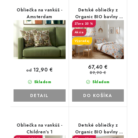
Obliečka na vankúš -
Detské obliečky z
Amsterdam
Organic BIO bavlny -
Children's 13
25 %
Akcia
Výpredaj
67,40 €
12,90 €
od
89,90 €
Skladom
Skladom
DETAIL
DO KOŠÍKA
Obliečka na vankúš -
Detské obliečky z
Children's 1
Organic BIO bavlny -