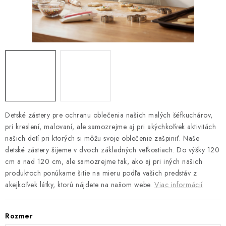
Platba a doprava
Reklamačný poriadok
Všeobecné obchodné podmienky
Ako využíváme cookies
Ochrana osobných údajov
Odstúpenie od zmluvy
Detské zástery pre ochranu oblečenia našich malých šéfkuchárov,
pri kreslení, malovaní, ale samozrejme aj pri akýchkoľvek aktivitách
našich detí pri ktorých si môžu svoje oblečenie zašpiniť. Naše
detské zástery šijeme v dvoch základných veľkostiach. Do výšky 120
cm a nad 120 cm, ale samozrejme tak, ako aj pri iných našich
produktoch ponúkame šitie na mieru podľa vašich predstáv z
akejkoľvek látky, ktorú nájdete na našom webe.
Viac informácií
Rozmer