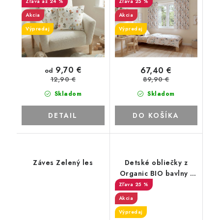
Children's 15
až 24 %
25 %
Akcia
Akcia
Výpredaj
Výpredaj
9,70 €
67,40 €
od
89,90 €
12,90 €
Skladom
Skladom
DETAIL
DO KOŠÍKA
Záves Zelený les
Detské obliečky z
Organic BIO bavlny -
Children's 23
25 %
Akcia
Výpredaj