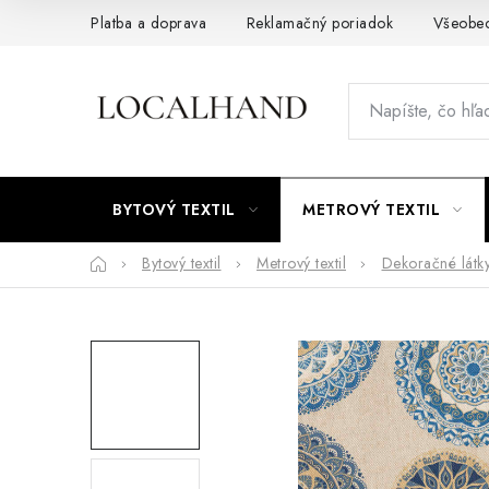
Prejsť
Platba a doprava
Reklamačný poriadok
Všeobe
na
obsah
BYTOVÝ TEXTIL
METROVÝ TEXTIL
Domov
Bytový textil
Metrový textil
Dekoračné látk