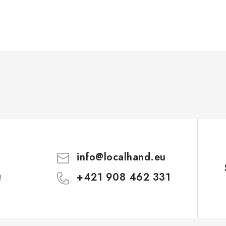
info
@
localhand.eu
+421 908 462 331
!