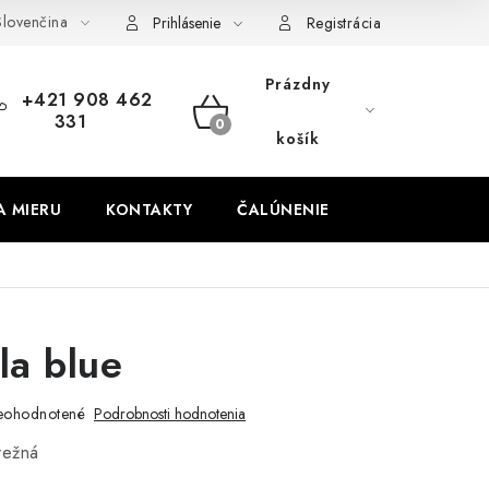
lovenčina
obných údajov
Odstúpenie od zmluvy
Prihlásenie
Registrácia
Prázdny
+421 908 462
331
NÁKUPNÝ
košík
KOŠÍK
A MIERU
KONTAKTY
ČALÚNENIE
a blue
eohodnotené
Podrobnosti hodnotenia
režná