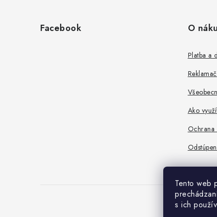
Z
á
Facebook
O nák
p
ä
Platba a 
t
Reklamač
i
Všeobecn
e
Ako využ
Ochrana 
Odstúpen
Tento web p
prechádzaní
s ich použí