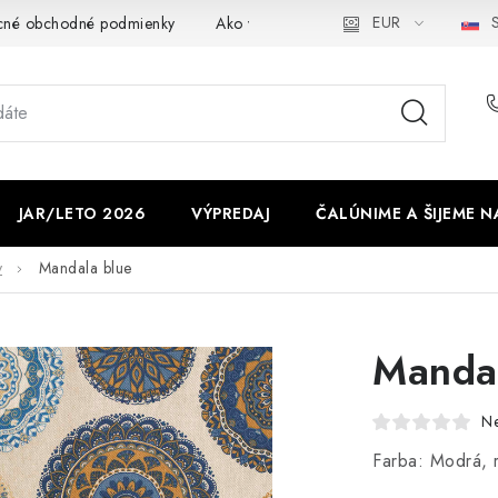
EUR
S
cné obchodné podmienky
Ako využíváme cookies
Ochrana os
JAR/LETO 2026
VÝPREDAJ
ČALÚNIME A ŠIJEME N
y
Mandala blue
Mandal
N
Farba: Modrá, 