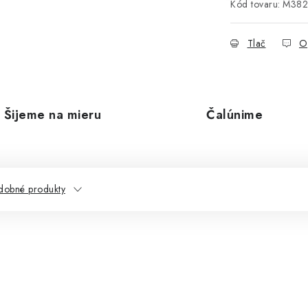
Kód tovaru:
M382
Tlač
O
Šijeme na mieru
Čalúnime
dobné produkty