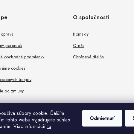
upe
O spoločnosti
doprava
Kontakty
ný poriadok
O nás
é obchodné podmienky
Chránená dielňa
íváme cookies
osobných údajov
ie od zmluvy
oužíva súbory cookie. Ďalším
Odmietnuť
m tohto webu vyjadrujete súhlas
vaním. Viac informácií
tu
.
Copyright 2026
Localhand
. Všetky práva vyhradené.