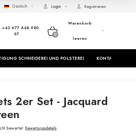
Deutsch
Login
Datenschutz-Bestimmungen
Rücktritt vom Vertrag
Registrieren
Warenkorb
+43 677 648 980
67
WARENKORB
leeren
IGUNG SCHNEIDEREI UND POLSTEREI
KONTAKTE
P
ets 2er Set - Jacquard
reen
cht bewertet
Bewertungsdetails