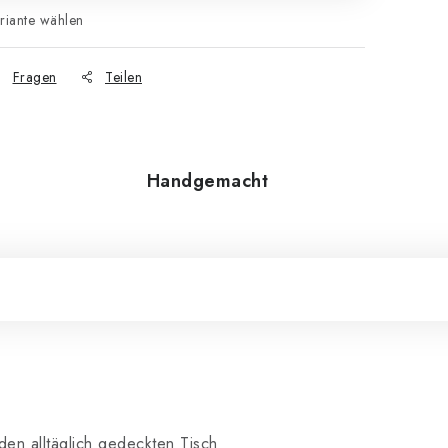
riante wählen
Fragen
Teilen
Handgemacht
den alltäglich gedeckten Tisch