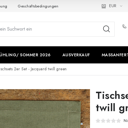
EUR
nung
Geschäftsbedingungen
Wie verwenden wir Cookies
ÜHLING/ SOMMER 2026
AUSVERKAUF
MASSANFERT
ischsets 2er Set - Jacquard twill green
Tischs
twill g
Ni