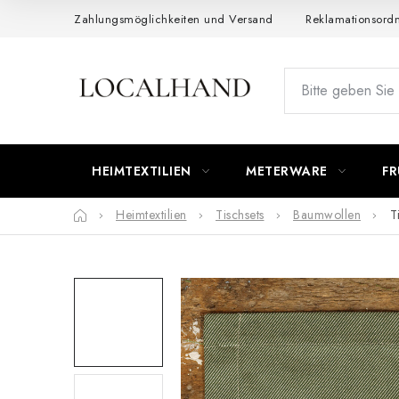
Zum
Zahlungsmöglichkeiten und Versand
Reklamationsord
Inhalt
springen
HEIMTEXTILIEN
METERWARE
FR
Startseite
Heimtextilien
Tischsets
Baumwollen
T