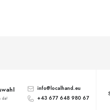
info
@
localhand.eu
swahl
+43 677 648 980 67
h da!