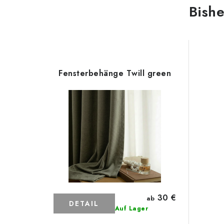
Fensterbehänge Twill green
30 €
ab
DETAIL
Auf Lager