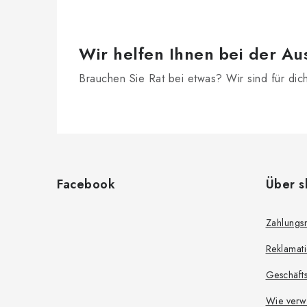
Wir helfen Ihnen bei der Au
Brauchen Sie Rat bei etwas? Wir sind für dic
F
u
Facebook
Über s
ß
z
Zahlungs
e
Reklamat
i
Geschäft
l
Wie verw