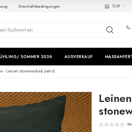
EUR
nung
Geschäftsbedingungen
Wie verwenden wir Cookies
ÜHLING/ SOMMER 2026
AUSVERKAUF
MASSANFERT
e - Leinen stonewashed petrol
Leinen
stonew
Ni