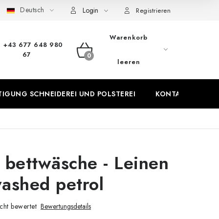
Deutsch
Login
Datenschutz-Bestimmungen
Rücktritt vom Vertrag
Registrieren
Warenkorb
+43 677 648 980
67
WARENKORB
leeren
IGUNG SCHNEIDEREI UND POLSTEREI
KONTAKTE
P
 bettwäsche - Leinen
ashed petrol
cht bewertet
Bewertungsdetails