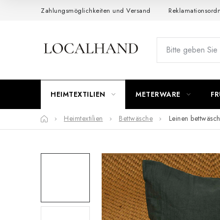
Zum
Zahlungsmöglichkeiten und Versand
Reklamationsord
Inhalt
springen
HEIMTEXTILIEN
METERWARE
FR
Startseite
Heimtextilien
Bettwäsche
Leinen bettwäsch