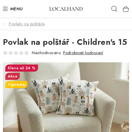
Přejít
Hleda
na
obsah
Povlaky na polštáře
BYTOVÝ TEXTIL
Povlak na polštář - Children's 15
METROVÝ TEXTIL
Neohodnoceno
Podrobnosti hodnocení
JARO/ LÉTO 2026
až 24 %
VÝPRODEJ
Akce
Výpredaj
ČALOUNÍME A ŠIJEME NA MÍRU
KONTAKTY
ČALOUNĚNÍ