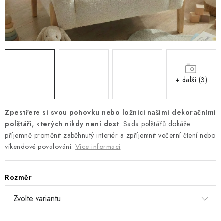
Platba a doprava
Reklamační řád
Všeobecné obchodní podmínky
Jak využíváme cookies
Ochrana osobních údajů
Odstoupení od smlouvy
+ další (3)
Zpestřete si svou pohovku nebo ložnici našimi dekoračními
polštáři, kterých nikdy není dost
. Sada polštářů dokáže
příjemně proměnit zaběhnutý interiér a zpříjemnit večerní čtení nebo
víkendové povalování.
Více informací
Rozměr