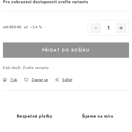
od 323 Kč
až –24 %
PŘIDAT DO KOŠÍKU
Kód zboží:
Zvolte variantu
Tisk
Zeptat se
Sdílet
Bezpečné platby
Šijeme na míru