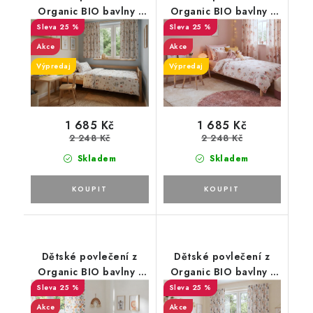
Organic BIO bavlny -
Organic BIO bavlny -
Children's 1
Children's 7
25 %
25 %
Akce
Akce
Výpredaj
Výpredaj
1 685 Kč
1 685 Kč
2 248 Kč
2 248 Kč
Skladem
Skladem
Dětské povlečení z
Dětské povlečení z
Organic BIO bavlny -
Organic BIO bavlny -
Children's 13
Children's 15
25 %
25 %
Akce
Akce