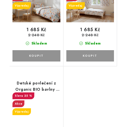
Výpredaj
Výpredaj
1 685 Kč
1 685 Kč
2 248 Kč
2 248 Kč
Skladem
Skladem
Detské povlečení z
Organic BIO bavlny -
Children's 23
25 %
Akce
Výpredaj