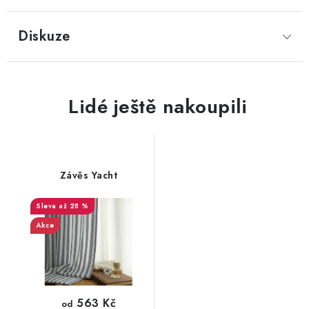
Diskuze
Závěs Yacht
až 28 %
Akce
563 Kč
od