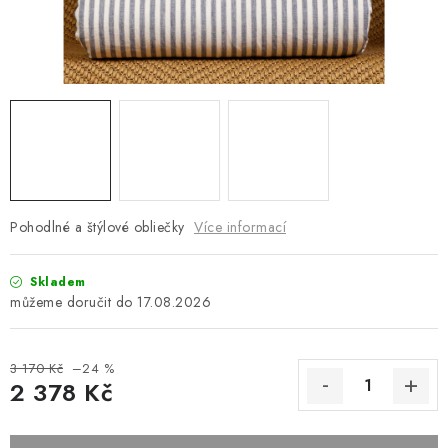
Platba a doprava
Reklamační řád
Všeobecné obchodní podmínky
Jak využíváme cookies
Ochrana osobních údajů
Odstoupení od smlouvy
Pohodlné a štýlové obliečky
Více informací
Skladem
17.08.2026
3 170 Kč
–24 %
2 378 Kč