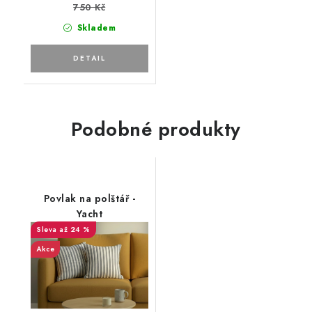
750 Kč
Skladem
Podobné produkty
Povlak na polštář -
Yacht
až 24 %
Akce