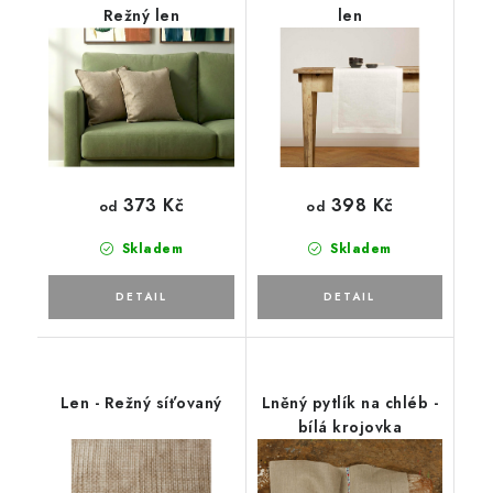
Režný len
len
373 Kč
398 Kč
od
od
Skladem
Skladem
Len - Režný síťovaný
Lněný pytlík na chléb -
bílá krojovka