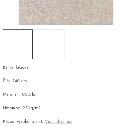
Platba a doprava
Reklamační řád
Všeobecné obchodní podmínky
Jak využíváme cookies
Ochrana osobních údajů
Odstoupení od smlouvy
Barva: béžová
Šíře: 140 cm
Materiál: 100% len
Hmotnost: 280g/m2
Původ: vyrobeno v EU
Více informací