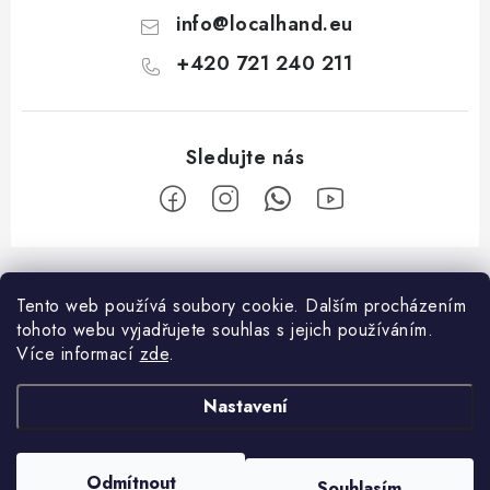
info
@
localhand.eu
+420 721 240 211
Z
á
Tento web používá soubory cookie.
Dalším procházením
Facebook
p
tohoto webu vyjadřujete souhlas s jejich používáním.
a
Více informací
zde
.
O nákupu
t
Nastavení
í
Platba a doprava
O společnosti
Reklamační řád
Kontakty
Odmítnout
Souhlasím
Copyright 2026
Localhand
. Všechna práva vyhrazena.