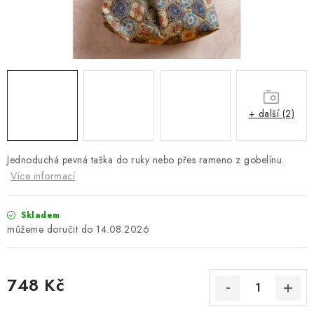
Platba a doprava
Reklamační řád
Všeobecné obchodní podmínky
Jak využíváme cookies
Ochrana osobních údajů
Odstoupení od smlouvy
+ další (2)
Jednoduchá pevná taška do ruky nebo přes rameno z gobelínu.
Více informací
Skladem
14.08.2026
748 Kč