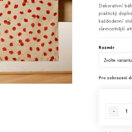
Dekorativní běh
praktický dopln
každodenní stol
slavnostnější at
Rozměr