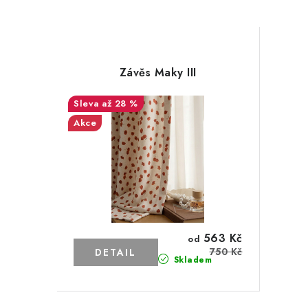
Závěs Maky III
až 28 %
Akce
563 Kč
od
750 Kč
Skladem