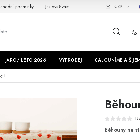
CZK
chodní podmínky
Jak využíváme cookies
Ochrana osobních ú
JARO/ LÉTO 2026
VÝPRODEJ
ČALOUNÍME A ŠIJE
y III
Běhoun
N
Běhouny na stů