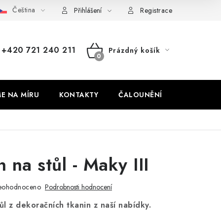
Čeština
dajů
Odstoupení od smlouvy
Přihlášení
Registrace
+420 721 240 211
Prázdný košík
NÁKUPNÍ
KOŠÍK
ME NA MÍRU
KONTAKTY
ČALOUNĚNÍ
 na stůl - Maky III
eohodnoceno
Podrobnosti hodnocení
l z dekoračních tkanin z naší nabídky.