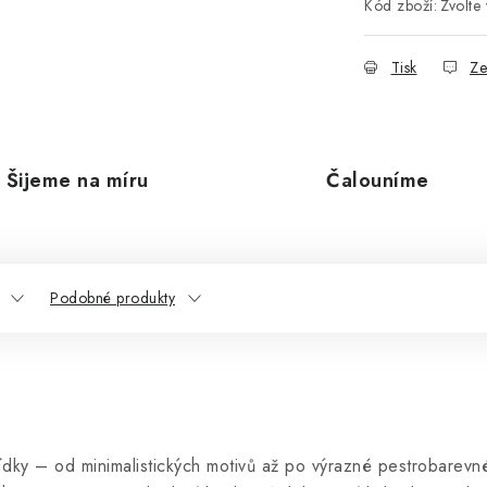
Kód zboží:
Zvolte 
Tisk
Ze
Šijeme na míru
Čalouníme
Podobné produkty
dky – od minimalistických motivů až po výrazné pestrobarevné 