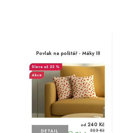
Povlak na polštář - Máky III
až 25 %
Akce
240 Kč
od
323 Kč