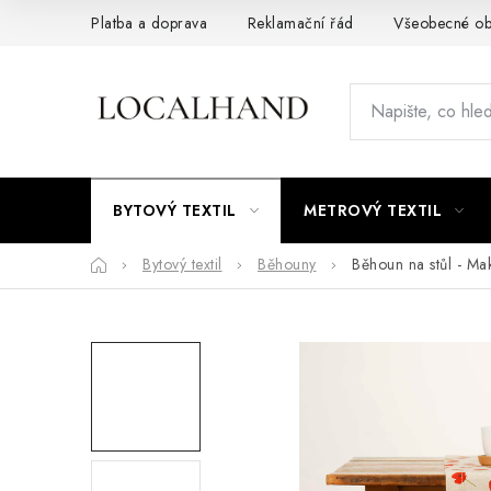
Přejít
Platba a doprava
Reklamační řád
Všeobecné ob
na
obsah
BYTOVÝ TEXTIL
METROVÝ TEXTIL
Domů
Bytový textil
Běhouny
Běhoun na stůl - Mak