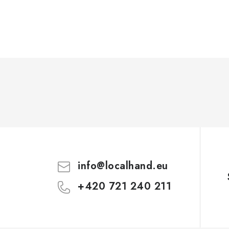
info
@
localhand.eu
+420 721 240 211