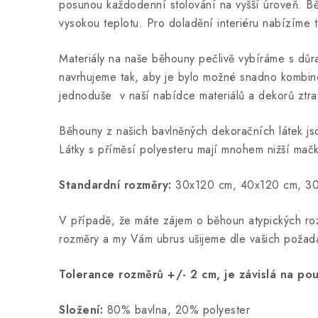
posunou každodenní stolování na vyšší úroveň. Běho
vysokou teplotu. Pro doladění interiéru nabízíme 
Materiály na naše běhouny pečlivě vybíráme s dů
navrhujeme tak, aby je bylo možné snadno kombin
jednoduše v naší nabídce materiálů a dekorů ztra
Běhouny z našich bavlněných dekoračních látek jso
Látky s příměsí polyesteru mají mnohem nižší mačk
Standardní rozměry:
30x120 cm, 40x120 cm, 30
V případě, že máte zájem o běhoun atypických ro
rozměry a my Vám ubrus ušijeme dle vašich požad
Tolerance rozměrů +/- 2 cm, je závislá na pou
Složení:
80% bavlna, 20% polyester