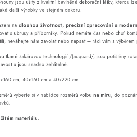
uny jsou ušity z kvalitní bavlněné dekorační látky, kterou lze
také další výrobky ve stejném dekoru.
razem na
dlouhou životnost, precizní zpracování a modern
ovat s ubrusy a příborníky. Pokud nemáte čas nebo chuť komb
tili, neváhejte nám zavolat nebo napsat – rádi vám s výběrem
u tkané žakárovou technologií /Jacquard/, jsou potištěny rot
avost a jsou snadno žehlitelné.
x160 cm, 40x160 cm a 40x220 cm
změrů vyberte si v nabídce rozměrů volbu
na míru,
do poznám
avků.
žitém materiálu.