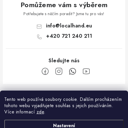
Pomůžeme vám s výběrem
Potřebujete s něčím poradit? Jsme tu pro vás!
info
@
localhand.eu
+420 721 240 211
Z
á
Tento web používá soubory cookie.
Dalším procházením
Facebook
p
tohoto webu vyjadřujete souhlas s jejich používáním.
a
Více informací
zde
.
O nákupu
t
Nastavení
í
Platba a doprava