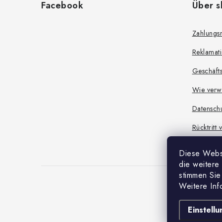
Facebook
Über s
ß
z
Zahlungs
e
Reklamat
i
Geschäft
l
Wie verw
e
Datensch
Rücktritt
Diese Webs
die weitere
stimmen Si
Weitere Inf
Einstell