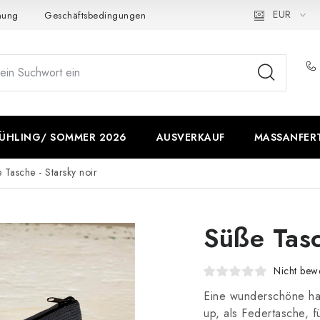
EUR
nung
Geschäftsbedingungen
Wie verwenden wir Cookies
ÜHLING/ SOMMER 2026
AUSVERKAUF
MASSANFERT
 Tasche - Starsky noir
Süße Tasc
Nicht bewe
Eine wunderschöne ha
up, als Federtasche, f