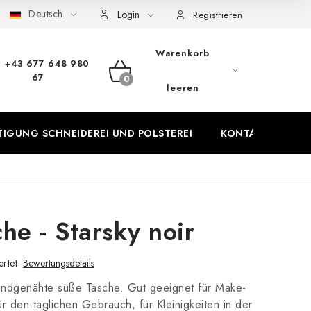
Deutsch
Login
Datenschutz-Bestimmungen
Rücktritt vom Vertrag
Registrieren
Warenkorb
+43 677 648 980
67
WARENKORB
leeren
IGUNG SCHNEIDEREI UND POLSTEREI
KONTAKTE
P
he - Starsky noir
rtet
Bewertungsdetails
ndgenähte süße Tasche. Gut geeignet für Make-
ür den täglichen Gebrauch, für Kleinigkeiten in der