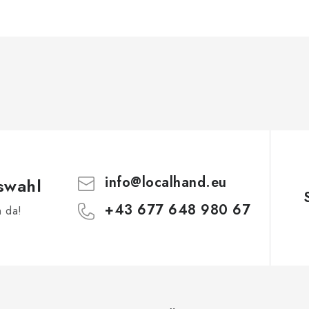
info
@
localhand.eu
swahl
+43 677 648 980 67
h da!