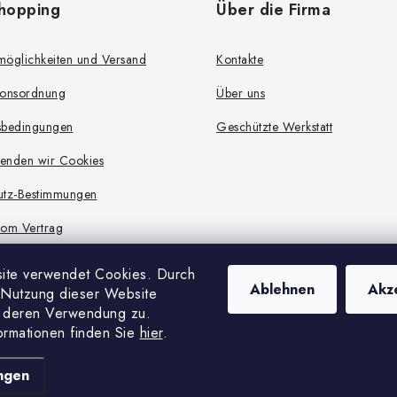
hopping
Über die Firma
möglichkeiten und Versand
Kontakte
ionsordnung
Über uns
sbedingungen
Geschützte Werkstatt
enden wir Cookies
utz-Bestimmungen
 vom Vertrag
ite verwendet Cookies.
Durch
Ablehnen
Akz
 Nutzung dieser Website
e deren Verwendung zu.
ormationen finden Sie
hier
.
Copyright 2026
Localhand
. Alle Rechte vorbehalten.
Erstellt von Shoptet
ungen