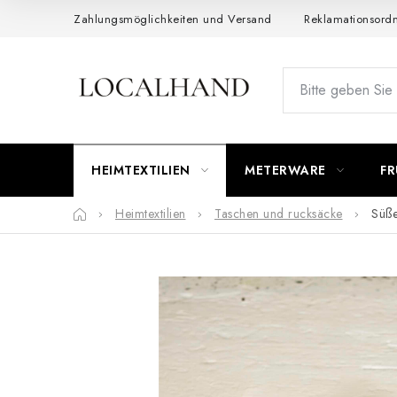
Zum
Zahlungsmöglichkeiten und Versand
Reklamationsord
Inhalt
springen
HEIMTEXTILIEN
METERWARE
FR
Startseite
Heimtextilien
Taschen und rucksäcke
Süße