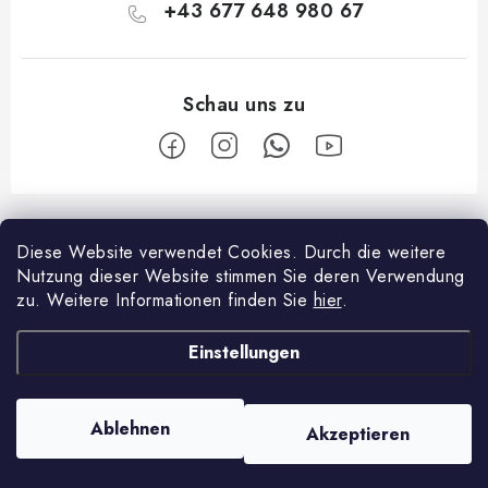
+43 677 648 980 67
F
u
Diese Website verwendet Cookies.
Durch die weitere
Facebook
ß
Nutzung dieser Website stimmen Sie deren Verwendung
z
zu.
Weitere Informationen finden Sie
hier
.
Über shopping
e
Einstellungen
i
Zahlungsmöglichkeiten und Versand
Über die Firma
l
Reklamationsordnung
Kontakte
e
Ablehnen
Akzeptieren
Copyright 2026
Localhand
. Alle Rechte vorbehalten.
Geschäftsbedingungen
Über uns
Erstellt von Shoptet
Wie verwenden wir Cookies