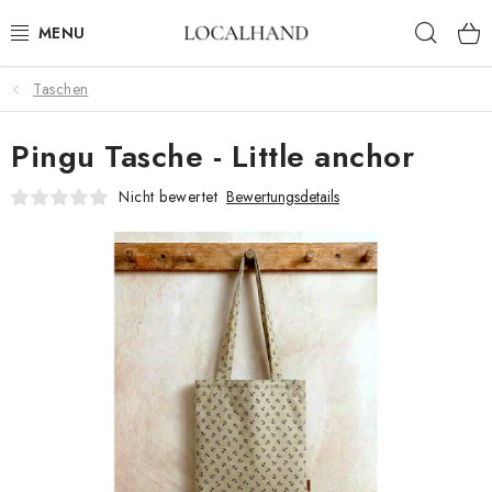
Zum
Such
Inhalt
springen
Taschen
HEIMTEXTILIEN
Pingu Tasche - Little anchor
METERWARE
Nicht bewertet
Bewertungsdetails
FRÜHLING/ SOMMER 2026
AUSVERKAUF
MASSANFERTIGUNG SCHNEIDEREI UND POLSTEREI
KONTAKTE
POLSTEREI