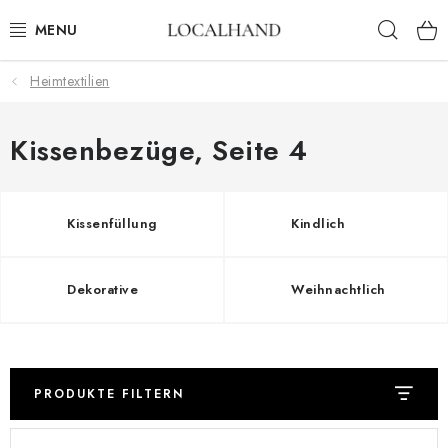
Zum
Such
Inhalt
springen
Heimtextilien
HEIMTEXTILIEN
METERWARE
Kissenbezüge
, Seite 4
FRÜHLING/ SOMMER 2026
Kissenfüllung
Kindlich
AUSVERKAUF
Dekorative
Weihnachtlich
MASSANFERTIGUNG SCHNEIDEREI UND POLSTEREI
KONTAKTE
PRODUKTE FILTERN
POLSTEREI
L
P