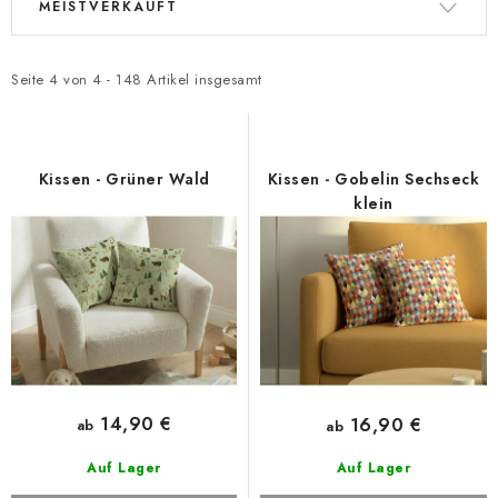
Zahlungsmöglichkeiten und Versand
Reklamationsordnung
MEISTVERKAUFT
i
r
Geschäftsbedingungen
Wie verwenden wir Cookies
s
o
Datenschutz-Bestimmungen
Rücktritt vom Vertrag
t
d
Seite
4
von
4
-
148
Artikel insgesamt
e
u
d
k
e
t
Kissen - Grüner Wald
Kissen - Gobelin Sechseck
r
s
klein
P
o
r
r
o
t
d
i
u
e
k
r
t
u
14,90 €
16,90 €
ab
ab
e
n
Auf Lager
Auf Lager
g