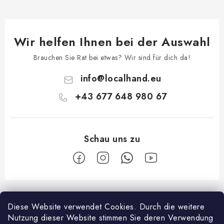
e
r
L
Wir helfen Ihnen bei der Auswahl
i
s
Brauchen Sie Rat bei etwas? Wir sind für dich da!
t
info
@
localhand.eu
e
+43 677 648 980 67
F
u
Diese Website verwendet Cookies.
Durch die weitere
Facebook
ß
Nutzung dieser Website stimmen Sie deren Verwendung