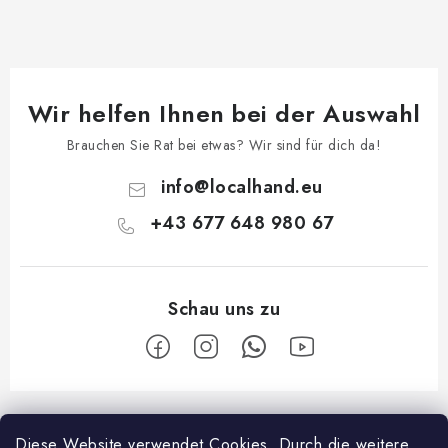
Wir helfen Ihnen bei der Auswahl
Brauchen Sie Rat bei etwas? Wir sind für dich da!
info
@
localhand.eu
+43 677 648 980 67
F
u
Diese Website verwendet Cookies.
Durch die weitere