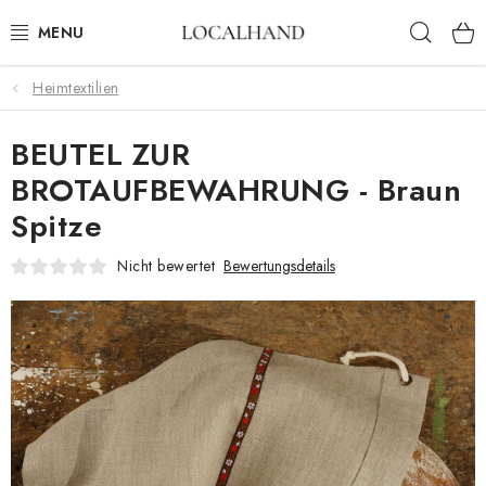
Zum
Such
Inhalt
springen
Heimtextilien
HEIMTEXTILIEN
BEUTEL ZUR
METERWARE
BROTAUFBEWAHRUNG - Braun
FRÜHLING/ SOMMER 2026
Spitze
AUSVERKAUF
Nicht bewertet
Bewertungsdetails
MASSANFERTIGUNG SCHNEIDEREI UND POLSTEREI
KONTAKTE
POLSTEREI