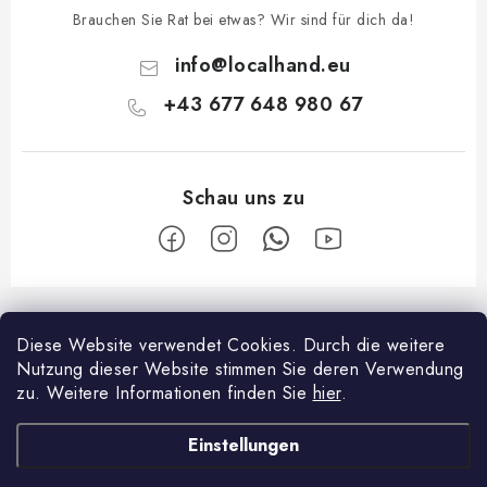
Brauchen Sie Rat bei etwas? Wir sind für dich da!
info
@
localhand.eu
+43 677 648 980 67
F
u
Diese Website verwendet Cookies.
Durch die weitere
Facebook
ß
Nutzung dieser Website stimmen Sie deren Verwendung
z
zu.
Weitere Informationen finden Sie
hier
.
Über shopping
e
Einstellungen
i
Zahlungsmöglichkeiten und Versand
Über die Firma
l