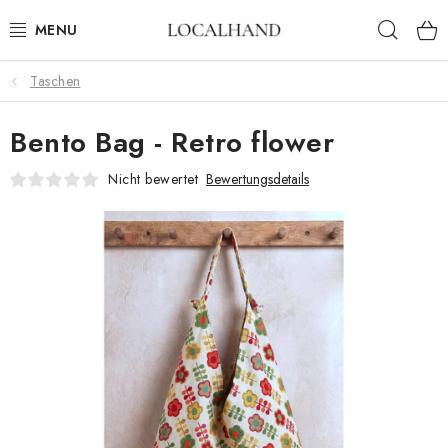
Zum
Such
Inhalt
springen
Taschen
HEIMTEXTILIEN
Bento Bag - Retro flower
METERWARE
Nicht bewertet
Bewertungsdetails
FRÜHLING/ SOMMER 2026
AUSVERKAUF
MASSANFERTIGUNG SCHNEIDEREI UND POLSTEREI
KONTAKTE
POLSTEREI