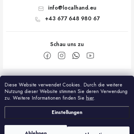
info
@
localhand.eu
+43 677 648 980 67
F
u
Diese Website verwendet Cookies.
Durch die weitere
Facebook
ß
Nutzung dieser Website stimmen Sie deren Verwendung
z
zu.
Weitere Informationen finden Sie
hier
.
Über shopping
e
Einstellungen
i
Zahlungsmöglichkeiten und Versand
Über die Firma
l
Reklamationsordnung
Kontakte
e
Ablehnen